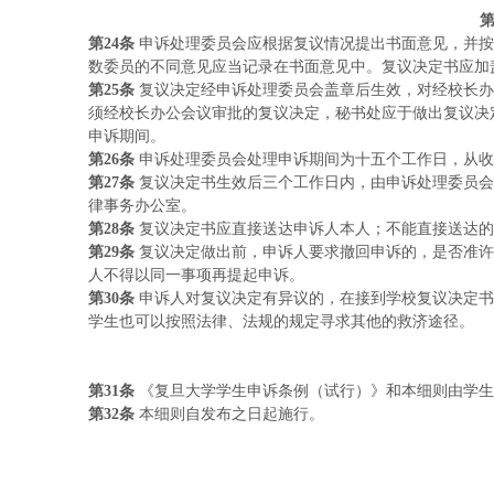
第
24条
申诉处理委员会应根据复议情况提出书面意见，并按
数委员的不同意见应当记录在书面意见中。复议决定书应加
第
25条
复议决定经申诉处理委员会盖章后生效，对经校长办
须经校长办公会议审批的复议决定，秘书处应于做出复议决
申诉期间。
第
26条
申诉处理委员会处理申诉期间为十五个工作日，从收
第
27条
复议决定书生效后三个工作日内，由申诉处理委员会
律事务办公室。
第
28条
复议决定书应直接送达申诉人本人；不能直接送达的
第
29条
复议决定做出前，申诉人要求撤回申诉的，是否准许
人不得以同一事项再提起申诉。
第
30条
申诉人对复议决定有异议的，在接到学校复议决定书
学生也可以按照法律、法规的规定寻求其他的救济途径。
第
31条
《复旦大学学生申诉条例（试行）》和本细则由学生
第
32条
本细则自发布之日起施行。