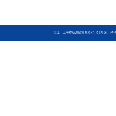
地址：上海市杨浦区邯郸路220号 | 邮编：200433 | 