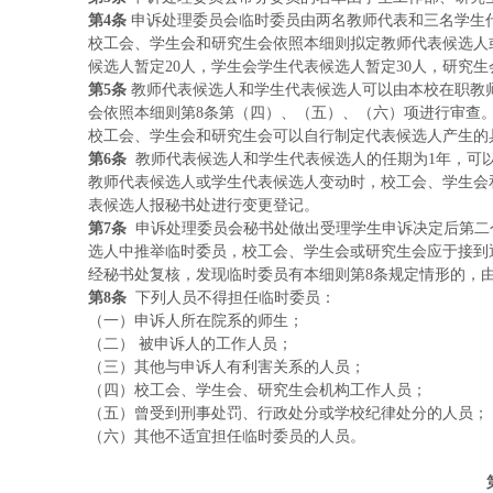
第
4条
申诉处理委员会临时委员由两名教师代表和三名学生
校工会、学生会和研究生会依照本细则拟定教师代表候选人
候选人暂定
20人，学生会学生代表候选人暂定30人，研究生
第
5条
教师代表候选人和学生代表候选人可以由本校在职教
会依照本细则第
8条第（四）、（五）、（六）项进行审查
校工会、学生会和研究生会可以自行制定代表候选人产生的
第
6条
教师代表候选人和学生代表候选人的任期为
1年，可
教师代表候选人或学生代表候选人变动时，校工会、学生会
表候选人报秘书处进行变更登记。
第
7条
申诉处理委员会秘书处做出受理学生申诉决定后第二
选人中推举临时委员，校工会、学生会或研究生会应于接到
经秘书处复核，发现临时委员有本细则第
8条规定情形的，
第
8条
下列人员不得担任临时委员：
（一）
申诉人所在院系的师生；
（二）
被申诉人的工作人员；
（三）
其他与申诉人有利害关系的人员；
（四）
校工会、学生会、研究生会机构工作人员；
（五）
曾受到刑事处罚、行政处分或学校纪律处分的人员；
（六）其他不适宜担任临时委员的人员。