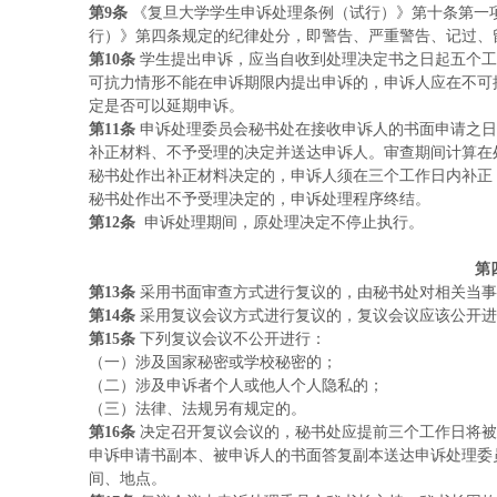
第
9条
《复旦大学学生申诉处理条例（试行）》第十条第一
行）》第四条规定的纪律处分，即警告、严重警告、记过、
第
10条
学生提出申诉，应当自收到处理决定书之日起五个工
可抗力情形不能在申诉期限内提出申诉的，申诉人应在不可
定是否可以延期申诉。
第
11条
申诉处理委员会秘书处在接收申诉人的书面申请之日
补正材料、不予受理的决定并送达申诉人。审查期间计算在
秘书处作出补正材料决定的，申诉人须在三个工作日内补正
秘书处作出不予受理决定的，申诉处理程序终结。
第
12条
申诉处理期间，原处理决定不停止执行。
第
第
13条
采用书面审查方式进行复议的，由秘书处对相关当事
第
14条
采用复议会议方式进行复议的，复议会议应该公开进
第
15条
下列复议会议不公开进行：
（一）
涉及国家秘密或学校秘密的；
（二）
涉及申诉者个人或他人个人隐私的；
（三）
法律、法规另有规定的。
第
16条
决定召开复议会议的，秘书处应提前三个工作日将被
申诉申请书副本、被申诉人的书面答复副本送达申诉处理委
间、地点。