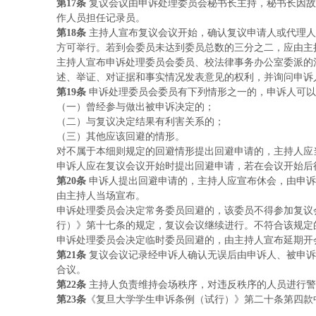
第
17条
复议会议由申诉处理委员会秘书长主持，秘书长因故
作人员担任记录员。
第
18条
主持人宣布复议会议开始，确认复议申请人或代理人
方可举行。若到会委员未达到委员总数的三分之二，应由主
主持人宣布申诉处理委员会委员、校法律事务办公室委派的
述、举证、对证据和事实情况发表意见的权利，并询问申诉
第
19条
申诉处理委员会委员有下列情形之一的，申诉人可以
（一）
曾经参与做出被申诉决定的；
（二）
与复议决定结果有利害关系的；
（三）
其他应该回避的情形。
对不属于本细则规定的回避情形提出回避申请的，主持人应
申诉人应在复议会议开始时提出回避申请，若在会议开始后
第
20条
申诉人提出回避申请的，主持人应宣布休会，由申诉
由主持人当场宣布。
申诉处理委员会决定常务委员回避的，该委员不得参加复议
行）》第十七条的规定，复议会议继续进行。不符合该规定
申诉处理委员会决定临时委员回避的，由主持人宣布延期开
第
21条
复议会议记录经申诉人确认无误后由申诉人、被申诉
合议。
第
22条
主持人负责维持会场秩序，对违反秩序的人员进行警
第
23条
《复旦大学学生申诉条例（试行）》第二十条第四款