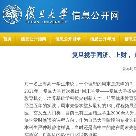
首页
信息公开指南
信息公开目录
信息公开年报
信息
复旦携手同济、上财，
发布时间：
对一名上海高一学生来说，一个理想的周末是怎样的？
2021年，复旦大学首次推出“周末学堂——复旦大学
教育机会，培养基础学科拔尖创新人才，前置优质教育
经过五年的实践，周末先修学堂从最初的13门课程拓展至
医、交叉五大门类，目前已有三届结业学生2000余人
修学堂时修读的课程方向，作为自己大学阶段的专业选择
本科生严仲毅曾这样说，当时还是高中生的他在周末先
实验室，对学科的热情由此悄然点燃。