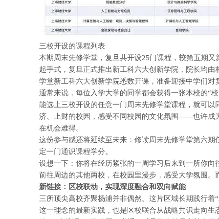
三校开设的课程列表
本期周末先修学堂，复旦共开设25门课程，较第五期又
起手式，复旦正式推出新工科六大创新学院，院长均由
学堂新工科六大创新学院悉数开课，准备迎接中学们对
通常来说，每位入学大学的同学都会获得一张本校的“校
能选上三校开设的任意一门周末先修学堂课程，就可以同
济、上财的校园，感受不同校园的文化氛围——也许成为
在机会难得。
这份参与感还将延续至未来：修读周末先修学堂第六期
定一门通识课程学分。
设想一下：你将在经历紧张的一周学习后来到一所你向
前往周边的其他两校，在校园里漫步，感受大学氛围。
新链接：区校联动，
实现深度融合和双向赋能
三所顶尖高校齐聚杨浦并非偶然。这片区域长期践行着“
这一理念的最新实践，也是区校联合从战略共识走向生态