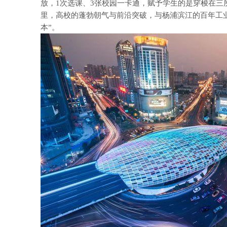
放，1次选课、3张校园一卡通，赋予学生的是穿梭在三
里，高校的蓬勃朝气与前沿突破，与杨浦滨江的百年工
本”。