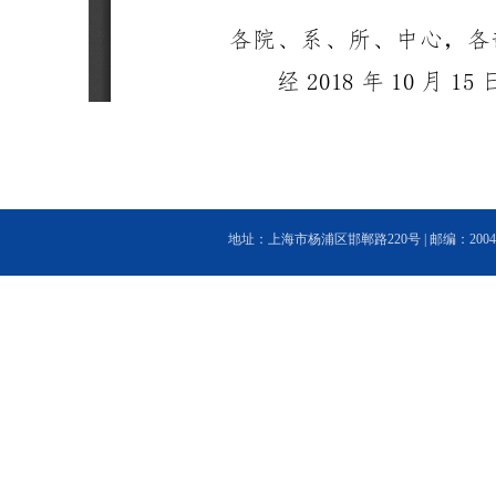
地址：上海市杨浦区邯郸路220号 | 邮编：200433 | 