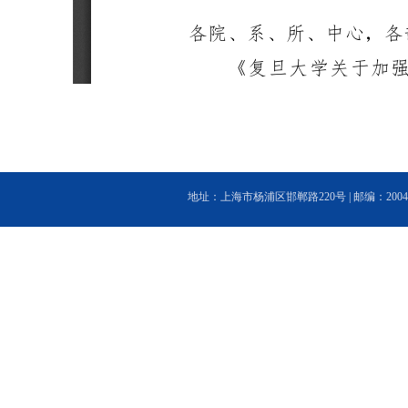
地址：上海市杨浦区邯郸路220号 | 邮编：200433 | 