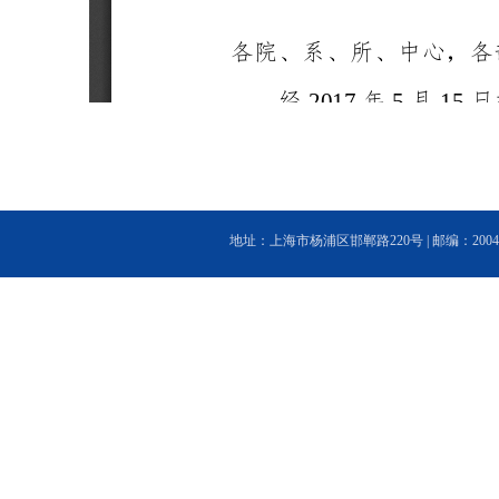
地址：上海市杨浦区邯郸路220号 | 邮编：200433 | 