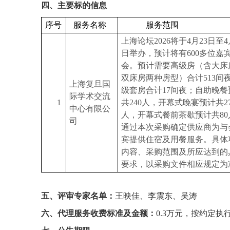
四、主要标的信息
序号
服务名称
服务范围
上海论坛2026将于4月23日至4
日举办，预计将有600多位嘉
会。预计需要高级房（含大床
双床房两种房型）合计513间
上海复旦国
级套房合计17间夜；自助晚餐
际学术交流
1
共240人，开幕式晚宴预计共27
中心有限公
人，开幕式餐前茶歇预计共80
司
通过本次采购确定供应商为与
宾提供住宿及用餐服务。具体
内容、采购范围及所应达到的
要求，以采购文件相应规定为
五、评审专家名单：
王映佳、李震东、吴涛
六、代理服务收费标准及金额：
0.3
万元，按约定执