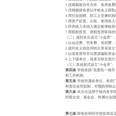
2.违规截留合作办班、各类收费
3.违规截留各类以学校名义获取
4.用社会捐赠、职工上交兼职薪
5.
用资产处置、出租、使用收入
6.
经营收入未纳入规定账簿核算
7.
用股权投资、债权投资取得的
（二）虚列支出设立“小金库”：
1.以会议费、劳务费、培训费
2.
虚列名义或合同转出资金设立“
3.
以假发票等非法票据骗取资金
4.上下级单位，或者关联交易方
（三）其他形式设立“小金库”。
第四条
学校依据“党委统一领导
和工作机制。
第五条
学校所属各单位、各部
和责任追究机制，对预防和制止
第六条
本办法适用于校内各学
控股企业、基金会、附属社会团
第七条
财务处和经学校批准设