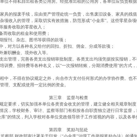
单位不得私自出租各类公用房。经批准出租的公用房，各单位应负责根据
家具的报废手续，应由资产管理处统一负责，出售废旧设备、家具的残值
杂项收入的管理，采取切实有效措施，防范形成“小金库”。这些零星杂
试等服务收取的零星收入；
设备而收取的租金和使用费；
过期报刊、杂志、图书等获得的款项；
程中，对方以各种名义给付的回扣、折扣、佣金、分成等款项；
校外兼职酬金、境外收入等。
支出管理，完善各类支出报销审批制度。各类支出均须凭据按实报销，不
培训费、招待费等各种名义，以“一次报销转账，分期消费使用”的方式
程中，不得在协议规定之外，向合作方支付任何形式的办学协作费。也不
管理、支配或使用一定比例的资金。
第三章
监督与检查
规定要求，切实加强本单位各类资金收支的管理，建立健全相关规章制度，
情况，学校财务、审计、监察等部门有权按各自职责独立进行日常监督，
金库”的情况，列入学校对各单位党政领导班子工作巡视的内容，以及各单
第四章
奖励与惩处
 监察部 财政部审计署关于印发〈“小金库”治理工作举报奖励办法〉的通