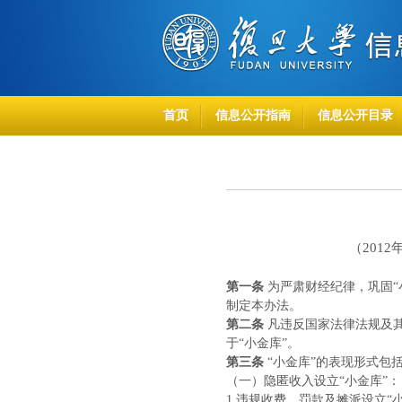
首页
信息公开指南
信息公开目录
（
201
第一条
为严肃财经纪律，巩固“
制定本办法。
第二条
凡违反国家法律法规及
于“小金库”。
第三条
“小金库”的表现形式包
（一）隐匿收入设立“小金库”：
1.违规收费、罚款及摊派设立“