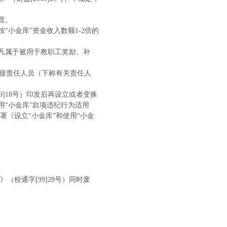
置。
按“小金库”资金收入数额
1-2倍的
凡属于被用于教职工奖励、补
直接责任人员（下称有关责任人
009]18号）印发后再设立或者变换
用“小金库”款项违纪行为适用
《设立“小金库”和使用“小金
》（校通字[99]28号）同时废