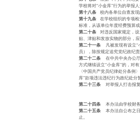
学校将对“小金库”行为的举报
第十八条
校内各单位自查发现
第十九条
在学校组织的专项检
标准，从该单位年度经费预算或
第二十条
对违反国家规定，设
贴、津贴和发放实物的部分，应
第二十一条
凡被发现有设立“
员），除按规定追究党纪政纪责
第二十二条
在中共中央办公厅
方式继续设立“小金库”的，对
〈中国共产党员纪律处分条例〉
库”款项违法违纪行为政纪处分
第二十三条
对举报人打击报
第二十四条
本办法由学校财
第二十五条
本办法自公布之
止。