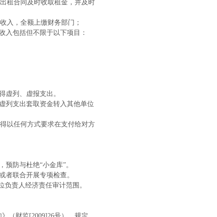
出租合同及时收取租金，并及时
收入，全额上缴财务部门；
项收入包括但不限于以下项目：
得虚列、虚报支出。
，虚列支出套取资金转入其他单位
得以任何方式要求在支付给对方
预防与杜绝“小金库”。
或者联合开展专项检查。
位负责人经济责任审计范围。
知》（财监
[2009]26号），规定，