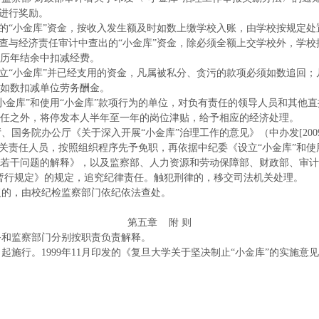
人进行奖励。
的“小金库”资金，按收入发生额及时如数上缴学校入账，由学校按规定处
查与经济责任审计中查出的“小金库”资金，除必须全额上交学校外，学校
历年结余中扣减经费。
立“小金库”并已经支用的资金，凡属被私分、贪污的款项必须如数追回；
如数扣减单位劳务酬金。
小金库”和使用“小金库”款项行为的单位，对负有责任的领导人员和其他
任之外，将停发本人半年至一年的岗位津贴，给予相应的经济处理。
、国务院办公厅《关于深入开展“小金库”治理工作的意见》（中办发
[2
有关责任人员，按照组织程序先予免职，再依据中纪委《设立“小金库”和使
若干问题的解释》，以及监察部、人力资源和劳动保障部、财政部、审计署
暂行规定》的规定，追究纪律责任。触犯刑律的，移交司法机关处理。
复的，由校纪检监察部门依纪依法查处。
第五章
附
则
务和监察部门分别按职责负责解释。
日起施行。
1999年11月印发的《复旦大学关于坚决制止“小金库”的实施意见