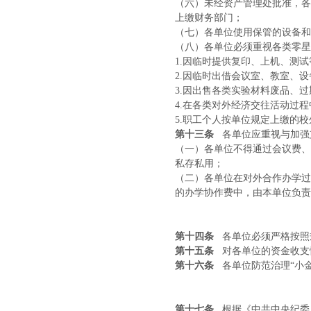
（六）未经资产管理处批准，各
上缴财务部门；
（七）各单位使用保管的设备和
（八）各单位必须重视各类零星
1.因临时提供复印、上机、测
2.因临时出借会议室、教室、
3.因出售各类实验材料废品、
4.在各类对外经济交往活动过
5.职工个人按单位规定上缴的
第十三条
各单位应重视与加强
（一）各单位不得通过会议费、
私存私用；
（二）各单位在对外合作办学过
的办学协作费中，由本单位负责
第十四条
各单位必须严格按照
第十五条
对各单位的资金收支
第十六条
各单位防范治理“小
第十七条
根据《中共中央纪委