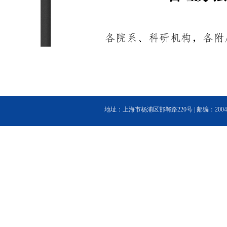
地址：上海市杨浦区邯郸路220号 | 邮编：200433 | 