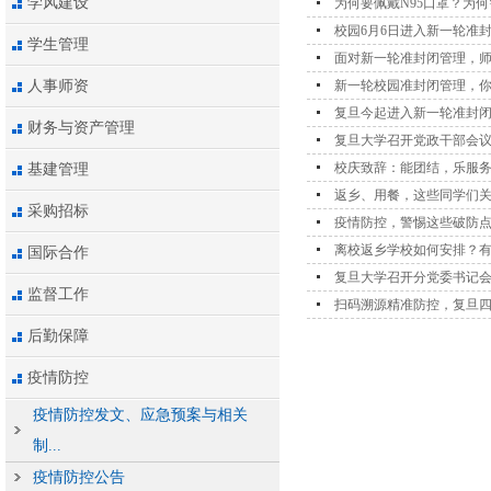
学风建设
为何要佩戴N95口罩？为
校园6月6日进入新一轮准封
学生管理
面对新一轮准封闭管理，
人事师资
新一轮校园准封闭管理，
复旦今起进入新一轮准封
财务与资产管理
复旦大学召开党政干部会议
校庆致辞：能团结，乐服
基建管理
返乡、用餐，这些同学们
采购招标
疫情防控，警惕这些破防
离校返乡学校如何安排？
国际合作
复旦大学召开分党委书记
监督工作
扫码溯源精准防控，复旦四
后勤保障
疫情防控
疫情防控发文、应急预案与相关
制...
疫情防控公告