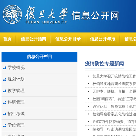
首页
信息公开指南
信息公开目录
信息公开年报
信息
信息公开栏目
疫情防控专题新闻
学校概况
复旦大学召开疫情防控工
规划计划
校领导实地调研检查院系
教学管理
无脚本、随机、盲抽、全
校园“晴雨表”、转运“三字
科研管理
通宵达旦，攻坚克难！他
招生考试
校领导察看常态化防控过
近637万件防疫物资、15
学位管理
院领导一行走访调研校园